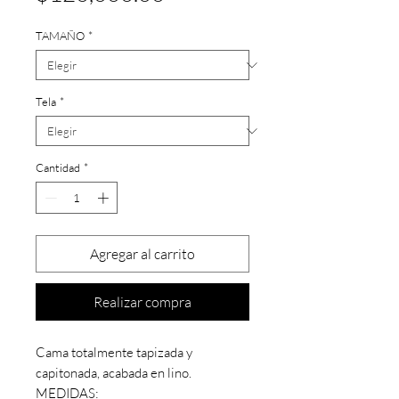
TAMAÑO
*
Tela
*
Cantidad
*
Agregar al carrito
Realizar compra
Cama totalmente tapizada y
capitonada, acabada en lino.
MEDIDAS: