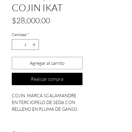
COJIN IKAT
Precio
$28,000.00
Cantidad
*
Agregar al carrito
Realizar compra
COJIN MARCA SCALAMANDRE
EN TERCIOPELO DE SEDA CON
RELLENO EN PLUMA DE GANSO.
MEDIDAS 22" X 22" ( 55.8CM X
55.8 CM)
BAJO PEDIDO ESPECIAL TIEMPO