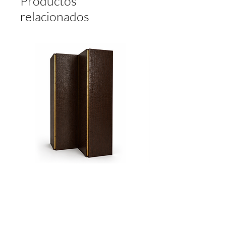
Productos
relacionados
Biombo
Cama
CROCO
Ritz
Agregar al carrito