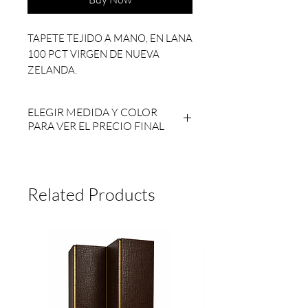
TAPETE TEJIDO A MANO, EN LANA
100 PCT VIRGEN DE NUEVA
ZELANDA.
ELEGIR MEDIDA Y COLOR
(TAMAÑOS ESPECIALES A LA
PARA VER EL PRECIO FINAL
MEDIDA DISPONIBLES
CONTACTENOS)
POR FAVOR ELEGIR MEDIDA Y
COLOR PARA VER PRECIO FINAL,
TIEMPO ENTREGA 10-
YA QUE APARECE EL PRECIO
Related Products
12 SEMANAS HÁBILES
MÁS ALTO.