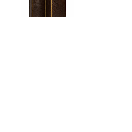
Biombo
Cama
CROCO
Ritz
Add to Cart
+52 (55) 8000 3521
info@barrosohome.com