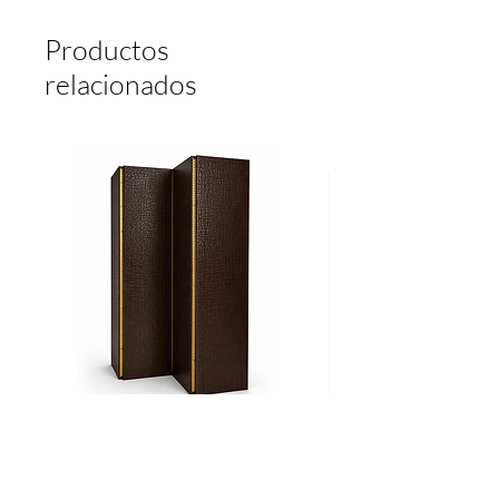
Productos
relacionados
Biombo
Cama
CROCO
Ritz
Agregar al carrito