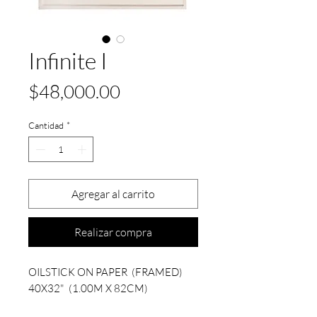
Infinite I
Precio
$48,000.00
Cantidad
*
Agregar al carrito
Realizar compra
OILSTICK ON PAPER (FRAMED)
40X32" (1.00M X 82CM)