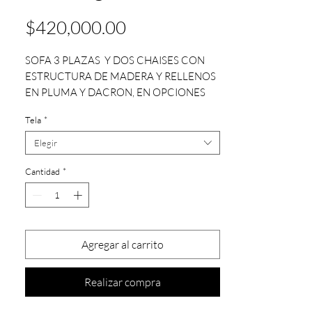
Precio
$420,000.00
SOFA 3 PLAZAS Y DOS CHAISES CON
ESTRUCTURA DE MADERA Y RELLENOS
EN PLUMA Y DACRON, EN OPCIONES
DE TELAS. PATAS DE MADERA
Tela
*
TORNEADAS BARNIZADAS EN NEGRO.
Elegir
MEDIDAS: 3.86M LARGO X 1.52 M
PROFUNDO X 0.65M ALTO
Cantidad
*
Agregar al carrito
Realizar compra